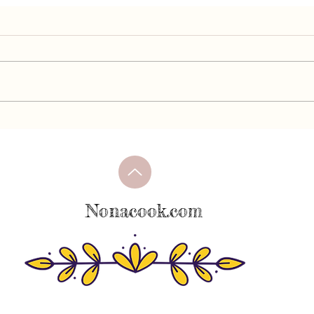
"מבצע דוגו" - לזכרו של דוד
אליפו
לייטנר ומתכון ללחמניות טעימות
ילדות 
וקלות להכנה
Nonacook.com