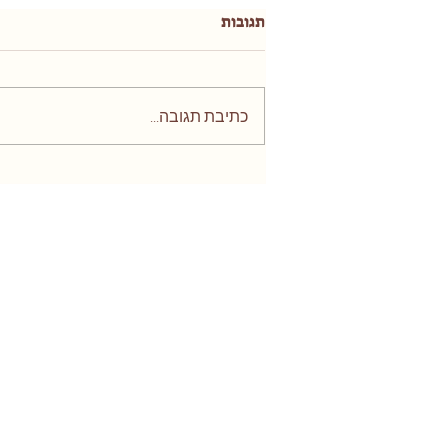
תגובות
כתיבת תגובה...
תחל שנה וברכותיה, תכלה שנה
וקללותיה