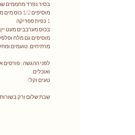
בסיר נפרד מחממים שמן. 
מוסיפים 1/2 כוס מים מהבשר  שבישלנו.
1 כפית פפריקה
בכוס מערבבים מעט יין אדום ו - 1 כף  קורנפלור ( לצליאקים ) או 
מוסיפים גם מלח ופלפל 
מרתיחים, טועמים ומתקנ
לפני ההגשה : פורסים א
ואוכלים. 
טעים וקל!
שבת שלום ורק בשורות 