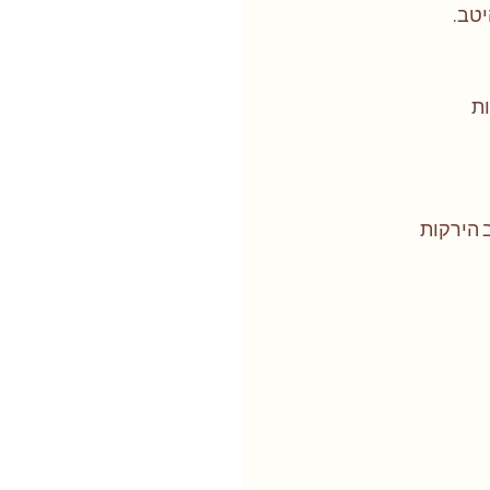
טב. 
 הירקות 