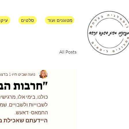
ת
אודות
מאפים, מטוגנים ועוד
סלטים
עיקר
All Posts
נועה שביט חיו
1 בדצמ׳ 2023
"חרבות הבר
כולנו, בימי אלו, מרגי
לשבוייות ולשבויים. שמח
החמאס- דאעש.
היידעתם שאכילת בר