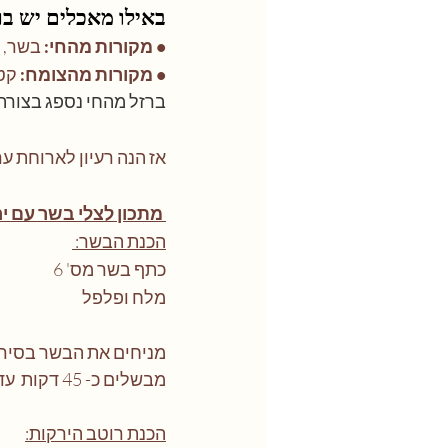
באילו מאכלים יש בר
• מקורות מהחי: 
בשר, ה
• מקורות מהצומח:
 קט
ברזל מהחי נספג בצורה 
אז הנה רעיון לארוחת ער
 מתכון לצלי בשר עם ירקות קל, טעים ובלי מאמץ:
הכנת הבשר: 
כתף בשר מס' 6
מלח ופלפל
מניחים את הבשר בסיר ל
מבשלים כ- 45 דקות  עד שהבשר רך  
הכנת רוטב הירקות: