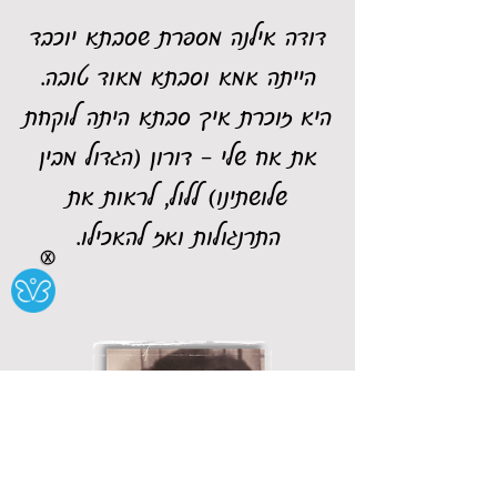
דודה אילנה מספרת שסבתא יוכבד
הייתה אמא וסבתא מאוד טובה.
היא זוכרת איך סבתא היתה לוקחת
את אח שלי - דורון (הגדול מבין
שלושתינו) ללול, לראות את
התרנגולות ואז להאכילו.
Ⓧ